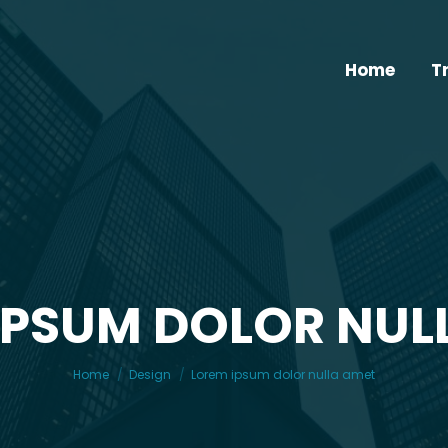
Home
T
IPSUM DOLOR NUL
You are here:
Home
Design
Lorem ipsum dolor nulla amet