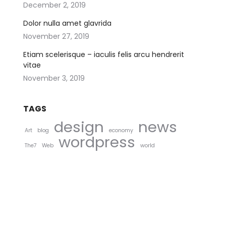
December 2, 2019
Dolor nulla amet glavrida
November 27, 2019
Etiam scelerisque – iaculis felis arcu hendrerit
vitae
November 3, 2019
TAGS
design
news
Art
blog
economy
wordpress
The7
Web
world