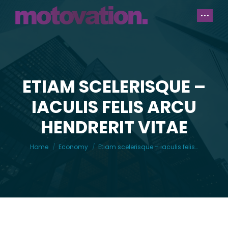
ETIAM SCELERISQUE –
IACULIS FELIS ARCU
You are here:
HENDRERIT VITAE
Home
Economy
Etiam scelerisque – iaculis felis…