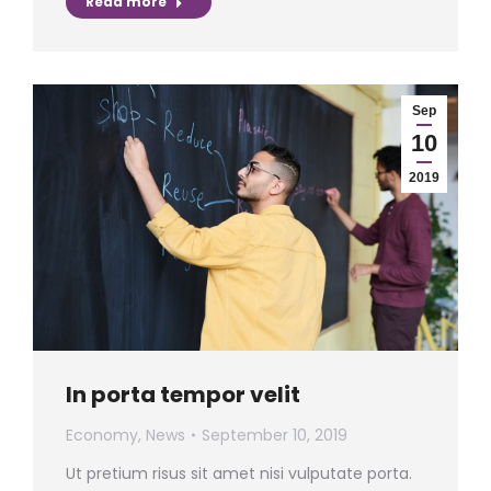
Read more
Sep
10
2019
In porta tempor velit
Economy
,
News
September 10, 2019
Ut pretium risus sit amet nisi vulputate porta.