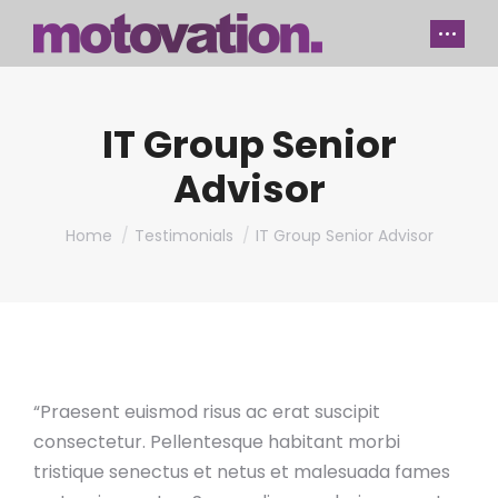
IT Group Senior
Advisor
You are here:
Home
Testimonials
IT Group Senior Advisor
“Praesent euismod risus ac erat suscipit
consectetur. Pellentesque habitant morbi
tristique senectus et netus et malesuada fames