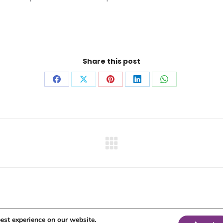
Share this post
Share
Share
Share
Share
Share
on
on
on
on
on
Facebook
X
Pinterest
LinkedIn
WhatsApp
Next
project:
est experience on our website.