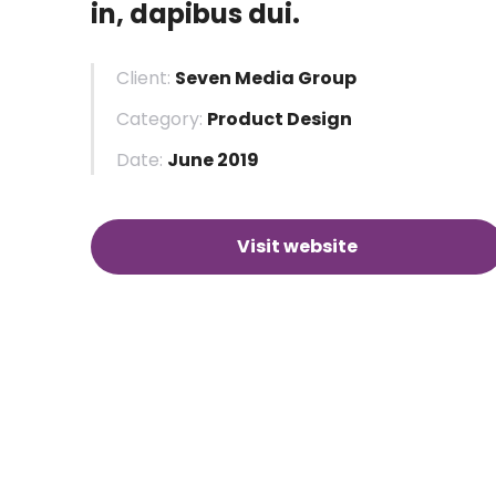
in, dapibus dui.
Client:
Seven Media Group
Category:
Product Design
Date:
June 2019
Visit website