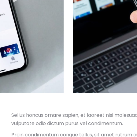
Sellus honcus ornare sapien, et laoreet nisi malesua
vulputate odio dictum purus vel condimentum.
Proin condimentum congue tellus, sit amet rutrum augu