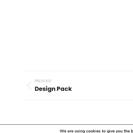
Project
PREVIOUS
navigation
Design Pack
Previous
project:
We are using cookies to give you the b