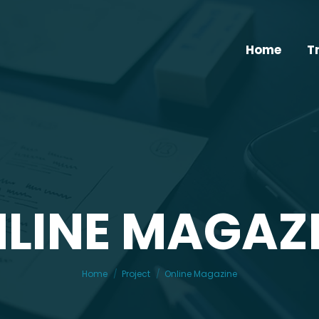
Home
T
LINE MAGAZ
You are here:
Home
Project
Online Magazine