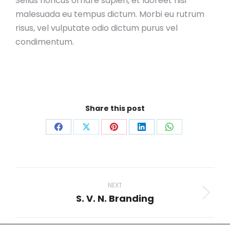
Sellus honcus ornare sapien, et laoreet nisi
malesuada eu tempus dictum. Morbi eu rutrum
risus, vel vulputate odio dictum purus vel
condimentum.
Share this post
Share
Share
Share
Share
Share
on
on
on
on
on
Facebook
X
Pinterest
LinkedIn
WhatsApp
Project
navigation
NEXT
S. V. N. Branding
Next
project: